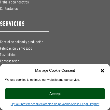
Trabaja con nosotros
Contáctanos
SERVICIOS
Control de calidad y producción
Fabricación y envasado
Trazabilidad
Consolidación
Registros sanitarios
Manage Cookie Consent
Transporte
Distribución
We use cookies to optimize our website and our service.
Food Service
Accept
© 2026 VIMA World, S.L. - All rights reserved |
Legal
Opt-out preferences
Declaración de privacidad
Aviso Legal / Imprint