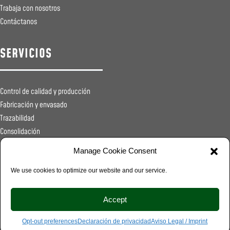
Trabaja con nosotros
Contáctanos
SERVICIOS
Control de calidad y producción
Fabricación y envasado
Trazabilidad
Consolidación
Registros sanitarios
Manage Cookie Consent
Transporte
Distribución
We use cookies to optimize our website and our service.
Food Service
Accept
© 2026 VIMA World, S.L. - All rights reserved |
Legal
Opt-out preferences
Declaración de privacidad
Aviso Legal / Imprint