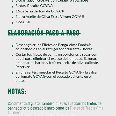
3 cdas. Sazón GOYA® con Culantro y Achiote
3 cdas. Recaito GOYA®
16 oz Salsa de Tomate GOYA®
1 taza Aceite de Oliva Extra Virgen GOYA®
1 cda. Sal
ELABORACIÓN PASO A PASO
Descongelar los Filetes de Panga Vima Foods®
colocándolos en el refrigerador durante 6 horas.
Cortar los filetes de panga en porciones y secar con
papel para eliminar el exceso de humedad. Sazonar,
empanar en harina y freír en aceite de oliva caliente.
Reservar.
En una sartén, mezclar el Recaito GOYA® y la Salsa
de Tomate GOYA® con el pescado caliente en el
plato.
NOTAS
:
Condimenta al gusto. También puedes sustituir los filetes de
pangapor otro pescado blanco como los
Filetes de Tilapia Vima
Foods®
.