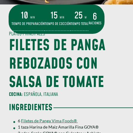
10
15
25
6
MIN
MIN
M
RACIONES
TIEMPO DE PREPARACIÓN
TIEMPO DE COCCIÓN
TIEMPO TOTAL
PLATOS PRINCIPALES
FILETES DE PANGA
REBOZADOS CON
SALSA DE TOMATE
COCINA:
ESPAÑOLA, ITALIANA
INGREDIENTES
6
Filetes de Panga Vima Foods®
1 taza Harina de Maiz Amarilla Fina GOYA®