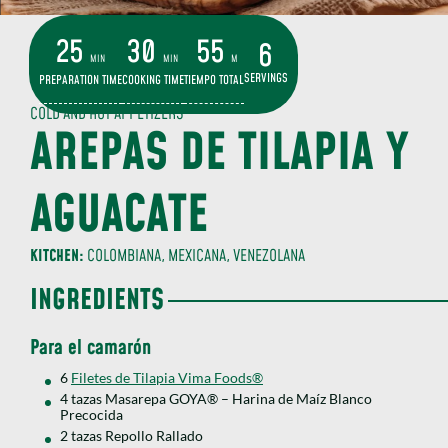
25
30
55
6
MIN
MIN
M
SERVINGS
PREPARATION TIME
COOKING TIME
TIEMPO TOTAL
COLD AND HOT APPETIZERS
AREPAS DE TILAPIA Y
AGUACATE
KITCHEN:
COLOMBIANA, MEXICANA, VENEZOLANA
INGREDIENTS
Para el camarón
6
Filetes de Tilapia Vima Foods®
4 tazas Masarepa GOYA® – Harina de Maíz Blanco
Precocida
2 tazas Repollo Rallado