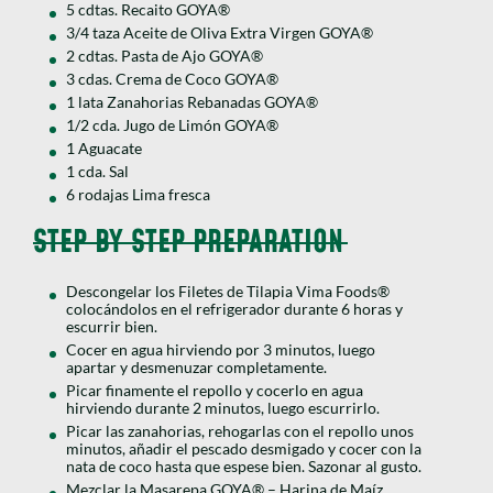
5 cdtas. Recaito GOYA®
3/4 taza Aceite de Oliva Extra Virgen GOYA®
2 cdtas. Pasta de Ajo GOYA®
3 cdas. Crema de Coco GOYA®
1 lata Zanahorias Rebanadas GOYA®
1/2 cda. Jugo de Limón GOYA®
1 Aguacate
1 cda. Sal
6 rodajas Lima fresca
STEP BY STEP PREPARATION
Descongelar los Filetes de Tilapia Vima Foods®
colocándolos en el refrigerador durante 6 horas y
escurrir bien.
Cocer en agua hirviendo por 3 minutos, luego
apartar y desmenuzar completamente.
Picar finamente el repollo y cocerlo en agua
hirviendo durante 2 minutos, luego escurrirlo.
Picar las zanahorias, rehogarlas con el repollo unos
minutos, añadir el pescado desmigado y cocer con la
nata de coco hasta que espese bien. Sazonar al gusto.
Mezclar la Masarepa GOYA® – Harina de Maíz