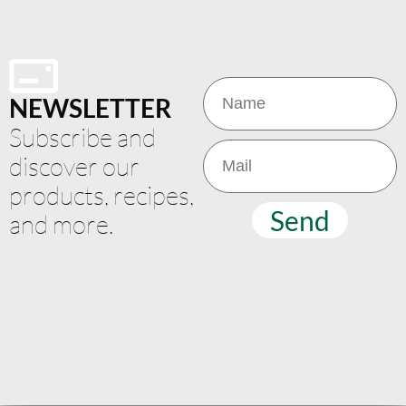
NEWSLETTER
Subscribe and
discover our
products, recipes,
Send
and more.